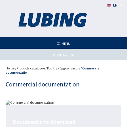
EN
MENU
POULTRY
Home
/
Products catalogue
/
Poultry
/
Egg conveyors
/ Commercial
documentation
Commercial documentation
Documents to download